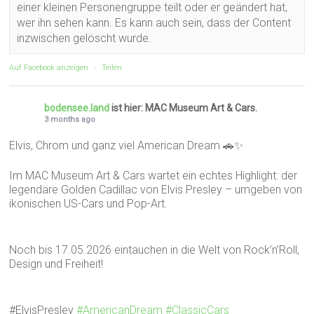
einer kleinen Personengruppe teilt oder er geändert hat,
wer ihn sehen kann. Es kann auch sein, dass der Content
inzwischen gelöscht wurde.
Auf Facebook anzeigen
·
Teilen
bodensee.land
ist hier: MAC Museum Art & Cars.
3 months ago
Elvis, Chrom und ganz viel American Dream 🚗✨
Im MAC Museum Art & Cars wartet ein echtes Highlight: der
legendäre Golden Cadillac von Elvis Presley – umgeben von
ikonischen US-Cars und Pop-Art.
Noch bis 17.05.2026 eintauchen in die Welt von Rock’n’Roll,
Design und Freiheit!
#ElvisPresley
#AmericanDream
#ClassicCars