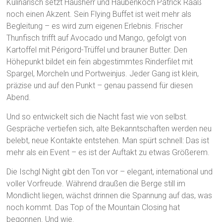
Kulinarisch setzt Hausherr und Haubenkoch Patrick Raaß
noch einen Akzent. Sein Flying Buffet ist weit mehr als
Begleitung – es wird zum eigenen Erlebnis. Frischer
Thunfisch trifft auf Avocado und Mango, gefolgt von
Kartoffel mit Périgord-Trüffel und brauner Butter. Den
Höhepunkt bildet ein fein abgestimmtes Rinderfilet mit
Spargel, Morcheln und Portweinjus. Jeder Gang ist klein,
präzise und auf den Punkt – genau passend für diesen
Abend.
Und so entwickelt sich die Nacht fast wie von selbst.
Gespräche vertiefen sich, alte Bekanntschaften werden neu
belebt, neue Kontakte entstehen. Man spürt schnell: Das ist
mehr als ein Event – es ist der Auftakt zu etwas Größerem.
Die Ischgl Night gibt den Ton vor – elegant, international und
voller Vorfreude. Während draußen die Berge still im
Mondlicht liegen, wächst drinnen die Spannung auf das, was
noch kommt. Das Top of the Mountain Closing hat
begonnen. Und wie.