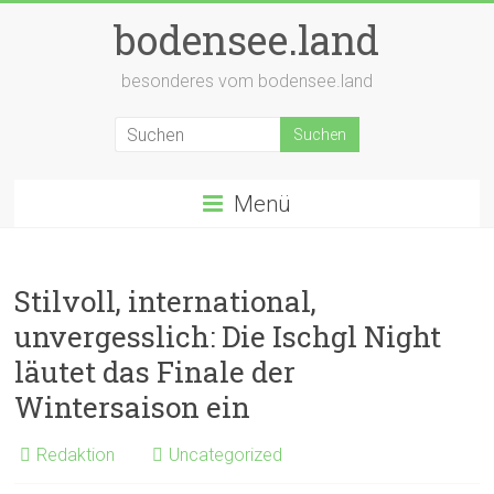
Zum
bodensee.land
Inhalt
springen
besonderes vom bodensee.land
Menü
Stilvoll, international,
unvergesslich: Die Ischgl Night
läutet das Finale der
Wintersaison ein
Redaktion
Uncategorized