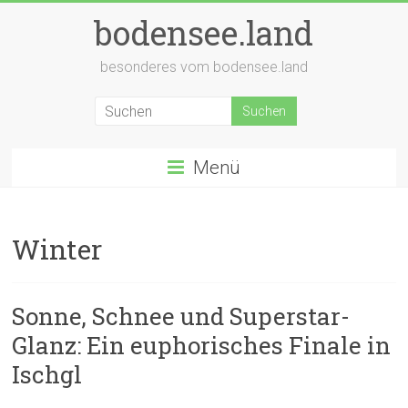
Zum
bodensee.land
Inhalt
springen
besonderes vom bodensee.land
Menü
Winter
Sonne, Schnee und Superstar-
Glanz: Ein euphorisches Finale in
Ischgl