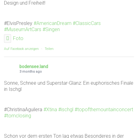
Design und Freiheit!
#ElvisPresley
#AmericanDream
#ClassicCars
#MuseumArtCars
#Singen
Foto
Auf Facebook anzeigen
·
Teilen
bodensee.land
3 months ago
Sonne, Schnee und Superstar-Glanz: Ein euphorisches Finale
in Ischgl
#ChristinaAguilera
#Xtina
#ischgl
#topofthemountainconcert
#tomclosing
Schon vor dem ersten Ton lag etwas Besonderes in der