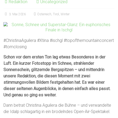
Redaktion
Uncategorized
3. Mai 2026
Österreich
,
Tirol
,
Winter
#ChristinaAguilera #Xtina #ischgl #topofthemountainconcert
#tomclosing
Schon vor dem ersten Ton lag etwas Besonderes in der
Luft. Ein kurzer Fotostopp im Schnee, strahlender
Sonnenschein, glitzernde Bergspitzen – und mittendrin
unsere Redaktion, die diesen Moment mit zwei
stimmungsvollen Bildern festgehalten hat. Es war einer
dieser seltenen Augenblicke, in denen einfach alles passt.
Und genau so ging es weiter.
Dann betrat Christina Aguilera die Bühne – und verwandelte
die Idalp schlagartig in ein brodelndes Open-Air-Spektakel.