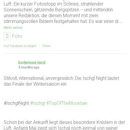
Luft. Ein kurzer Fotostopp im Schnee, strahlender
Sonnenschein, glitzernde Bergspitzen – und mittendrin
unsere Redaktion, die diesen Moment mit zwei
stimmungsvollen Bildern festgehalten hat. Es war einer di
...
Mehr sehen
Foto
Auf Facebook anzeigen
·
Teilen
bodensee.land
3 months ago
Stilvoll, international, unvergesslich: Die Ischgl Night läutet
das Finale der Wintersaison ein
#IschglNight
#Ischgl
#TopOfTheMountain
Schon bei der Ankunft liegt dieses besondere Knistern in der
Luft. Anfang Mai zeigt sich Ischgl noch einmal von seiner