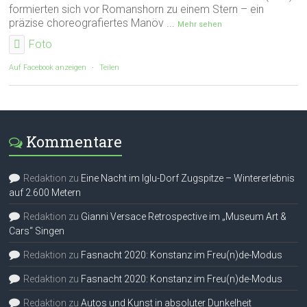
formierten sich vor Romanshorn zu einem Stern – ein
präzise choreografiertes Manöv
...
Mehr sehen
Foto
Auf Facebook anzeigen
·
Teilen
Kommentare
Redaktion
zu
Eine Nacht im Iglu-Dorf Zugspitze – Wintererlebnis
auf 2.600 Metern
Redaktion
zu
Gianni Versace Retrospective im „Museum Art &
Cars“ Singen
Redaktion
zu
Fasnacht 2020: Konstanz im Freu(n)de-Modus
Redaktion
zu
Fasnacht 2020: Konstanz im Freu(n)de-Modus
Redaktion
zu
Autos und Kunst in absoluter Dunkelheit