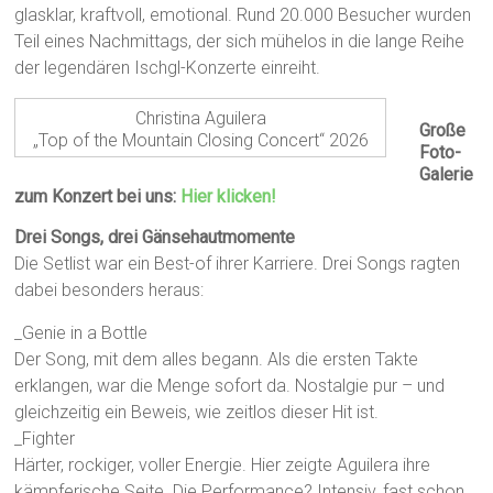
glasklar, kraftvoll, emotional. Rund 20.000 Besucher wurden
Teil eines Nachmittags, der sich mühelos in die lange Reihe
der legendären Ischgl-Konzerte einreiht.
Christina Aguilera
Große
„Top of the Mountain Closing Concert“ 2026
Foto-
Galerie
zum Konzert bei uns:
Hier klicken!
Drei Songs, drei Gänsehautmomente
Die Setlist war ein Best-of ihrer Karriere. Drei Songs ragten
dabei besonders heraus:
_Genie in a Bottle
Der Song, mit dem alles begann. Als die ersten Takte
erklangen, war die Menge sofort da. Nostalgie pur – und
gleichzeitig ein Beweis, wie zeitlos dieser Hit ist.
_Fighter
Härter, rockiger, voller Energie. Hier zeigte Aguilera ihre
kämpferische Seite. Die Performance? Intensiv, fast schon