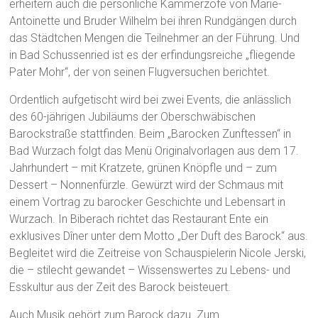
erheitern auch die persönliche Kammerzofe von Marie-
Antoinette und Bruder Wilhelm bei ihren Rundgängen durch
das Städtchen Mengen die Teilnehmer an der Führung. Und
in Bad Schussenried ist es der erfindungsreiche „fliegende
Pater Mohr“, der von seinen Flugversuchen berichtet.
Ordentlich aufgetischt wird bei zwei Events, die anlässlich
des 60-jährigen Jubiläums der Oberschwäbischen
Barockstraße stattfinden. Beim „Barocken Zunftessen“ in
Bad Wurzach folgt das Menü Originalvorlagen aus dem 17.
Jahrhundert – mit Kratzete, grünen Knöpfle und – zum
Dessert – Nonnenfürzle. Gewürzt wird der Schmaus mit
einem Vortrag zu barocker Geschichte und Lebensart in
Wurzach. In Biberach richtet das Restaurant Ente ein
exklusives Dîner unter dem Motto „Der Duft des Barock“ aus.
Begleitet wird die Zeitreise von Schauspielerin Nicole Jerski,
die – stilecht gewandet – Wissenswertes zu Lebens- und
Esskultur aus der Zeit des Barock beisteuert.
Auch Musik gehört zum Barock dazu. Zum