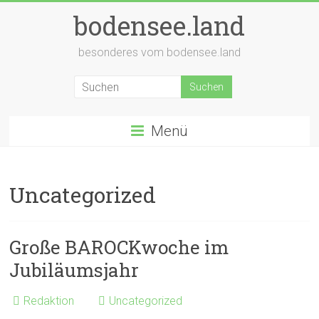
Zum
bodensee.land
Inhalt
springen
besonderes vom bodensee.land
Menü
Uncategorized
Große BAROCKwoche im
Jubiläumsjahr
Redaktion
Uncategorized