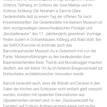
Schloss Tettnang, im Schloss der Insel Mainau und im
Schloss Achberg. Die Abraham a Sancta Clara
Gedenkstätte lädt zu einem Tag der offenen Tür nach
Kreenheinstetten. Die Gedenkstätte mit kleinem Museum ist
dem wortgewaltigen oberschwäbischen Prediger und
„Bestsellerautor“ des 17. Jahrhunderts gewidmet. Vorträge
finden zudem in Ochsenhausen, Kißlegg und Wald statt. Bei
der BAROCKwoche ist erstmals auch das
Barockbaumeister Museum Au in Österreich mit von der
Partie. Museumsführungen zu den bedeutenden Auer
Baumeisterfamilien Beer, Thumb und Moosbrugger machen
deutlich, wie der kleine Ort Au im hinteren Bregenzerwald zur
Drehscheibe architektonischer Innovation wurde.
Barock bedeutet auch, dass die Wände und Decken in den
Sälen der Kirchen und Schlösser nicht einfach glatt verputzt
wurden, sondern mit opulenten Dekorationen aus
Gipselementen verziert sind. In der „Stuckwerkstatt für
Familien“ auf Schloss Achberg können kleine und große