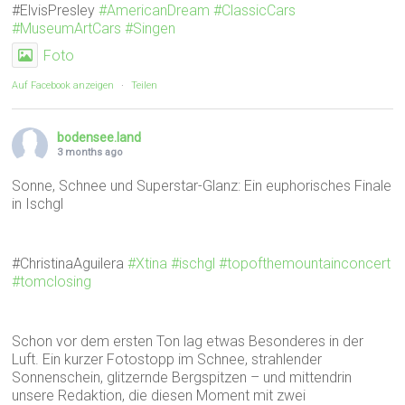
#ElvisPresley
#AmericanDream
#ClassicCars
#MuseumArtCars
#Singen
Foto
Auf Facebook anzeigen
·
Teilen
bodensee.land
3 months ago
Sonne, Schnee und Superstar-Glanz: Ein euphorisches Finale
in Ischgl
#ChristinaAguilera
#Xtina
#ischgl
#topofthemountainconcert
#tomclosing
Schon vor dem ersten Ton lag etwas Besonderes in der
Luft. Ein kurzer Fotostopp im Schnee, strahlender
Sonnenschein, glitzernde Bergspitzen – und mittendrin
unsere Redaktion, die diesen Moment mit zwei