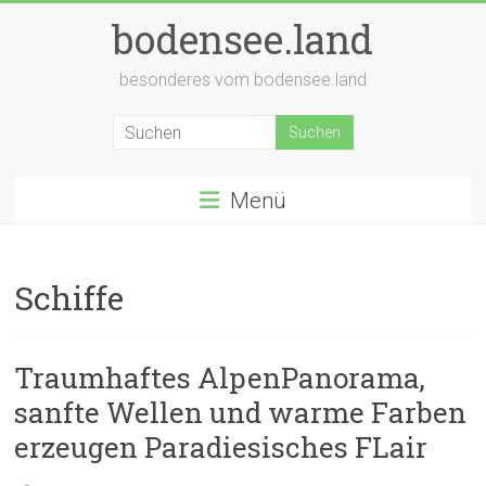
Zum
bodensee.land
Inhalt
springen
besonderes vom bodensee.land
Menü
Schiffe
Traumhaftes AlpenPanorama,
sanfte Wellen und warme Farben
erzeugen Paradiesisches FLair